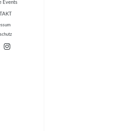
e Events
TAKT
essum
schutz