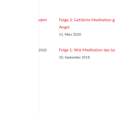
editation das Leben ändert
Folge 2: Geführte Meditation g
Angst
15. März 2020
en die Angst
Folge 1: Wie Meditation das L
15. März 2020
10. September 2018
hnsucht wartet die
18