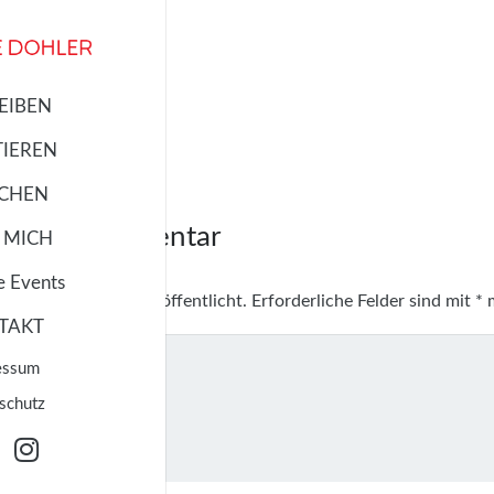
EIBEN
TIEREN
ECHEN
 einen Kommentar
 MICH
e Events
resse wird nicht veröffentlicht.
Erforderliche Felder sind mit
*
m
TAKT
essum
schutz