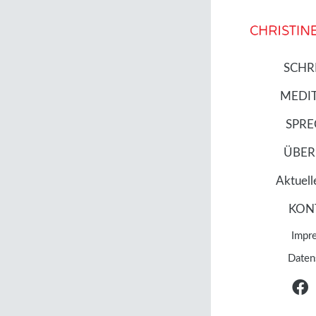
SCHR
MEDI
SPR
Schreibe
ÜBER
Aktuell
Deine E-Mail-Ad
KON
Impr
Daten